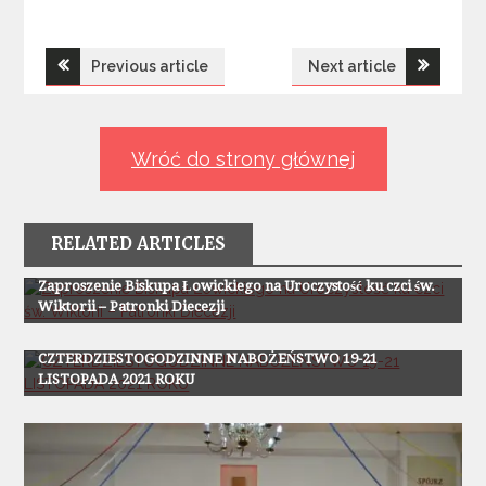
Nawigacja
Previous article
Next article
wpisu
Wróć do strony głównej
RELATED ARTICLES
Z Życia Parafii
Zaproszenie Biskupa Łowickiego na Uroczystość ku czci św.
Wiktorii – Patronki Diecezji
Z Życia Parafii
CZTERDZIESTOGODZINNE NABOŻEŃSTWO 19-21
LISTOPADA 2021 ROKU