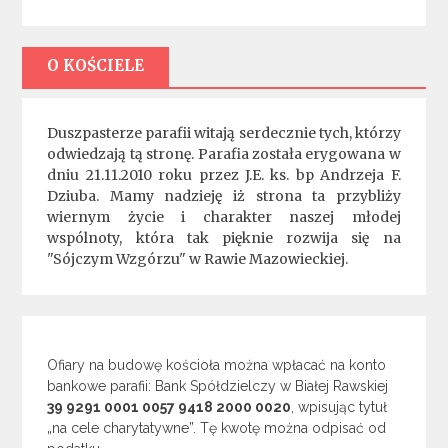
O KOŚCIELE
Duszpasterze parafii witają serdecznie tych, którzy
odwiedzają tą stronę. Parafia została erygowana w
dniu 21.11.2010 roku przez J.E. ks. bp Andrzeja F.
Dziuba. Mamy nadzieję iż strona ta przybliży
wiernym życie i charakter naszej młodej
wspólnoty, która tak pięknie rozwija się na
"Sójczym Wzgórzu" w Rawie Mazowieckiej.
Ofiary na budowę kościoła można wpłacać na konto
bankowe parafii: Bank Spółdzielczy w Białej Rawskiej
39 9291 0001 0057 9418 2000 0020
, wpisując tytuł
„na cele charytatywne”. Tę kwotę można odpisać od