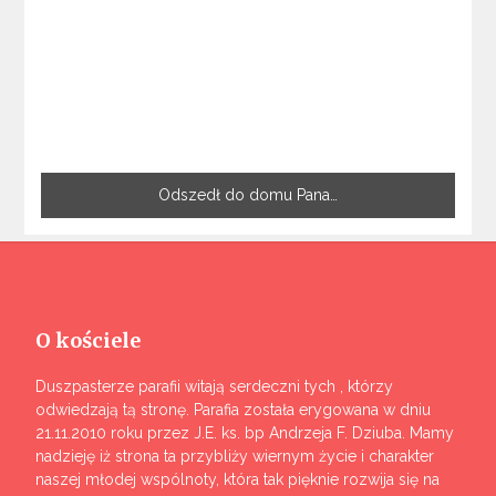
Odszedł do domu Pana…
O kościele
Duszpasterze parafii witają serdeczni tych , którzy
odwiedzają tą stronę. Parafia została erygowana w dniu
21.11.2010 roku przez J.E. ks. bp Andrzeja F. Dziuba. Mamy
nadzieję iż strona ta przybliży wiernym życie i charakter
naszej młodej wspólnoty, która tak pięknie rozwija się na