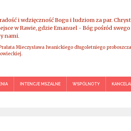
radość i wdzięczność Bogu i ludziom za par. Chryst
iejsce w Rawie, gdzie Emanuel - Bóg pośród swego
y nami.
Prałata Mieczysława Iwanickiego długoletniego proboszcza
owieckiej.
a Króla Wszechświata – Rawa M
NIA
INTENCJE MSZALNE
WSPÓLNOTY
KANCELA