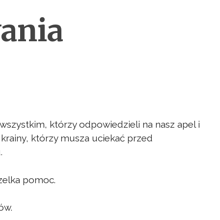
ania
szystkim, którzy odpowiedzieli na nasz apel i
rainy, którzy musza uciekać przed
.
zelka pomoc.
ów.