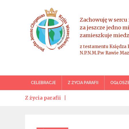
Skip
to
content
Zachowuję w sercu 
za jeszcze jedno m
zamieszkuje miedz
z testamentu Księdza 
N.P.N.M.P.w Rawie Maz
Parafia Jezusa Chrystus
CELEBRACJE
Z ŻYCIA PARAFII
OGŁOSZE
Z życia parafii
Categories