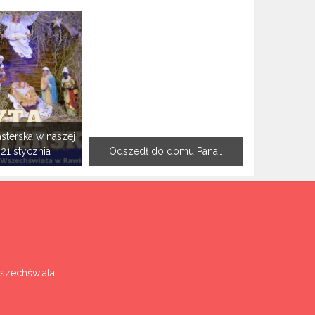
sterska w naszej
-21 stycznia
Odszedł do domu Pana…
Wszechświata,