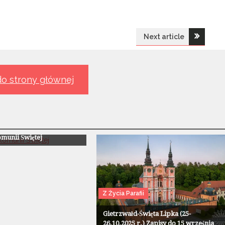
Next article
o strony głównej
ii
munii Świętej
Z Życia Parafii
Gietrzwałd-Święta Lipka (25-
26.10.2025 r.) Zapisy do 15 września