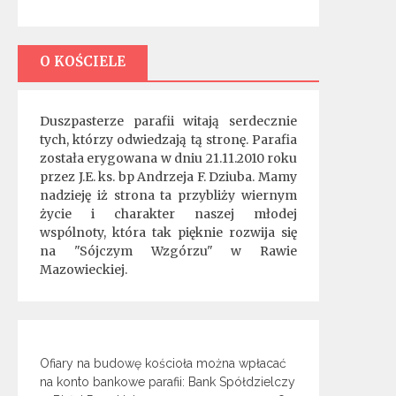
O KOŚCIELE
Duszpasterze parafii witają serdecznie
tych, którzy odwiedzają tą stronę. Parafia
została erygowana w dniu 21.11.2010 roku
przez J.E. ks. bp Andrzeja F. Dziuba. Mamy
nadzieję iż strona ta przybliży wiernym
życie i charakter naszej młodej
wspólnoty, która tak pięknie rozwija się
na "Sójczym Wzgórzu" w Rawie
Mazowieckiej.
Ofiary na budowę kościoła można wpłacać
na konto bankowe parafii: Bank Spółdzielczy