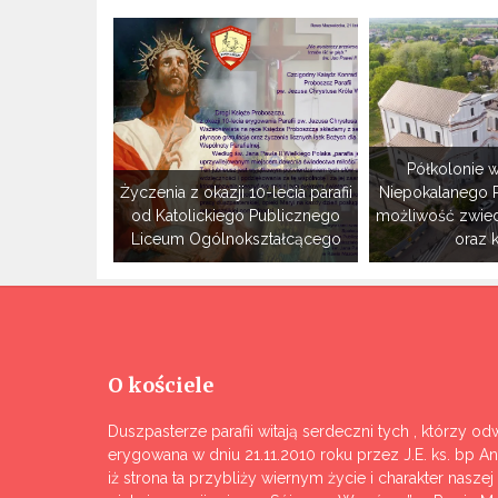
Półkolonie w
Życzenia z okazji 10-lecia parafii
Niepokalanego 
od Katolickiego Publicznego
możliwość zwie
Liceum Ogólnokształcącego
oraz 
O kościele
Duszpasterze parafii witają serdeczni tych , którzy odw
erygowana w dniu 21.11.2010 roku przez J.E. ks. bp A
iż strona ta przybliży wiernym życie i charakter nasze