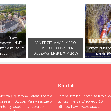
 parafii pw.
Poczęcia NMP i
V NIEDZIELA WIELKIEGO
dzania muzeum
POSTU OGŁOSZENIA
Wizyta duszpa
krypt
DUSZPASTERSKIE 7 IV 2019
parafii 15
Kontakt
iedzają tą stronę. Parafia została
Parafia Jezusa Chrystusa Króla 
ndrzeja F. Dziuba. Mamy nadzieję
ul. Kazimierza Wielkiego 26
j młodej wspólnoty, która tak
96-200 Rawa Mazowiecka