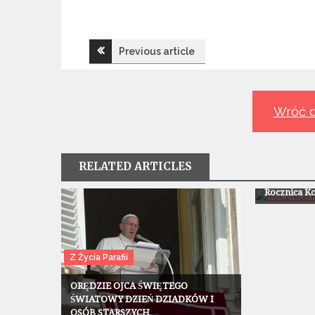
Nawigacja
Previous article
wpisu
Wróć d
RELATED ARTICLES
Z Życia Paraf
Rocznica Ko
Z Życia Parafii
ORĘDZIE OJCA ŚWIĘTEGO
ŚWIATOWY DZIEŃ DZIADKÓW I
OSÓB STARSZYCH