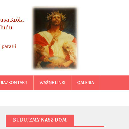
usa Króla -
 ludu
 parafii
azowiecka
RIA/KONTAKT
WAŻNE LINKI
GALERIA
BUDUJEMY NASZ DOM