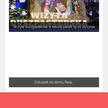
Wizyta duszpasterska w naszej parafii 15-21 stycznia
Odszedł do domu Pana…