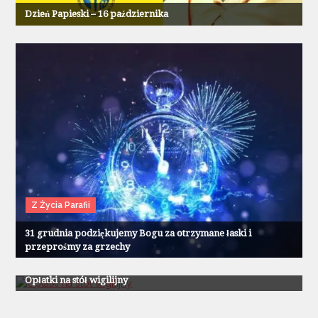
Dzień Papieski – 16 października
Z Życia Parafii
31 grudnia podziękujemy Bogu za otrzymane łaski i
przeprośmy za grzechy
Z Życia Parafii
Opłatki na stół wigilijny