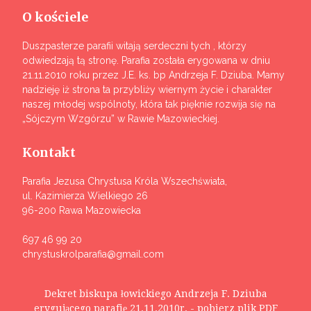
O kościele
Duszpasterze parafii witają serdeczni tych , którzy
odwiedzają tą stronę. Parafia została erygowana w dniu
21.11.2010 roku przez J.E. ks. bp Andrzeja F. Dziuba. Mamy
nadzieję iż strona ta przybliży wiernym życie i charakter
naszej młodej wspólnoty, która tak pięknie rozwija się na
„Sójczym Wzgórzu” w Rawie Mazowieckiej.
Kontakt
Parafia Jezusa Chrystusa Króla Wszechświata,
ul. Kazimierza Wielkiego 26
96-200 Rawa Mazowiecka
697 46 99 20
chrystuskrolparafia@gmail.com
Dekret biskupa łowickiego Andrzeja F. Dziuba
erygującego parafię 21.11.2010r. - pobierz plik PDF