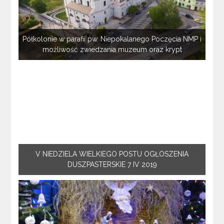
Półkolonie w parafii pw. Niepokalanego Poczęcia NMP i
możliwość zwiedzania muzeum oraz krypt
V NIEDZIELA WIELKIEGO POSTU OGŁOSZENIA
DUSZPASTERSKIE 7 IV 2019