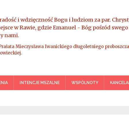
radość i wdzięczność Bogu i ludziom za par. Chryst
iejsce w Rawie, gdzie Emanuel - Bóg pośród swego
y nami.
Prałata Mieczysława Iwanickiego długoletniego proboszcza
owieckiej.
a Króla Wszechświata – Rawa M
NIA
INTENCJE MSZALNE
WSPÓLNOTY
KANCELA