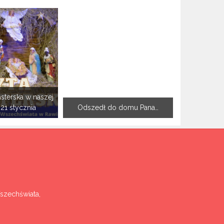
sterska w naszej
-21 stycznia
Odszedł do domu Pana…
Wszechświata,