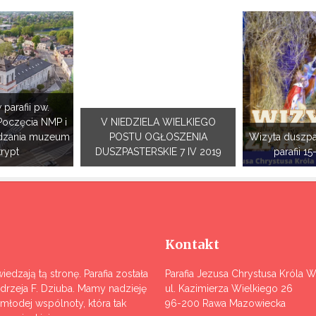
 parafii pw.
Poczęcia NMP i
V NIEDZIELA WIELKIEGO
dzania muzeum
POSTU OGŁOSZENIA
Wizyta duszpa
krypt
DUSZPASTERSKIE 7 IV 2019
parafii 15
Kontakt
iedzają tą stronę. Parafia została
Parafia Jezusa Chrystusa Króla 
ndrzeja F. Dziuba. Mamy nadzieję
ul. Kazimierza Wielkiego 26
j młodej wspólnoty, która tak
96-200 Rawa Mazowiecka