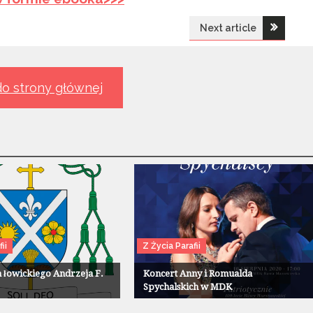
Next article
o strony głównej
ii
Z Życia Parafii
a łowickiego Andrzeja F.
Koncert Anny i Romualda
Spychalskich w MDK