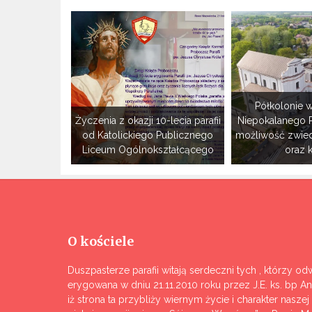
Półkolonie w
Życzenia z okazji 10-lecia parafii
Niepokalanego 
od Katolickiego Publicznego
możliwość zwie
Liceum Ogólnokształcącego
oraz 
O kościele
Duszpasterze parafii witają serdeczni tych , którzy odw
erygowana w dniu 21.11.2010 roku przez J.E. ks. bp A
iż strona ta przybliży wiernym życie i charakter nasze