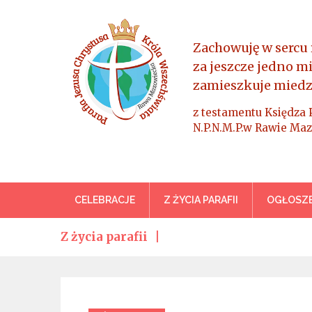
Skip
to
content
Zachowuję w sercu 
za jeszcze jedno m
zamieszkuje miedz
z testamentu Księdza 
N.P.N.M.P.w Rawie Maz
Parafia Jezusa Chrystus
CELEBRACJE
Z ŻYCIA PARAFII
OGŁOSZE
Z życia parafii
Categories