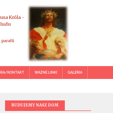
usa Króla -
 ludu
 parafii
azowiecka
RIA/KONTAKT
WAŻNE LINKI
GALERIA
BUDUJEMY NASZ DOM