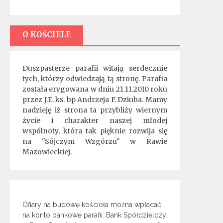
O KOŚCIELE
Duszpasterze parafii witają serdecznie
tych, którzy odwiedzają tą stronę. Parafia
została erygowana w dniu 21.11.2010 roku
przez J.E. ks. bp Andrzeja F. Dziuba. Mamy
nadzieję iż strona ta przybliży wiernym
życie i charakter naszej młodej
wspólnoty, która tak pięknie rozwija się
na "Sójczym Wzgórzu" w Rawie
Mazowieckiej.
Ofiary na budowę kościoła można wpłacać
na konto bankowe parafii: Bank Spółdzielczy