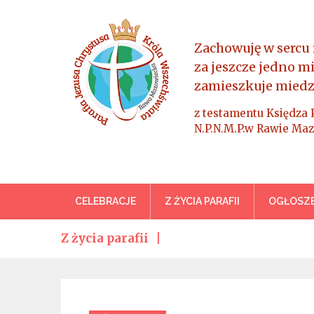
Skip
to
content
Zachowuję w sercu 
za jeszcze jedno m
zamieszkuje miedz
z testamentu Księdza 
N.P.N.M.P.w Rawie Maz
Parafia Jezusa Chrystus
CELEBRACJE
Z ŻYCIA PARAFII
OGŁOSZE
Z życia parafii
Categories