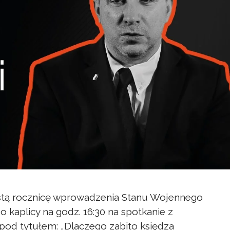
stą rocznicę wprowadzenia Stanu Wojennego
o kaplicy na godz. 16:30 na spotkanie z
pod tytułem: „Dlaczego zabito księdza