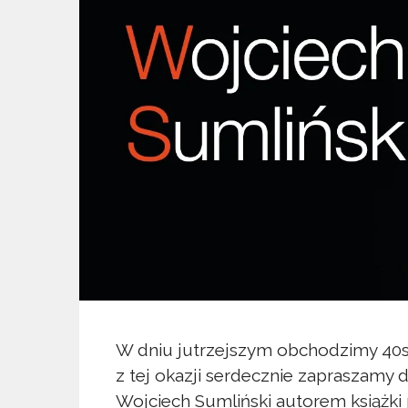
W dniu jutrzejszym obchodzimy 40
z tej okazji serdecznie zapraszamy d
Wojciech Sumliński autorem książki 