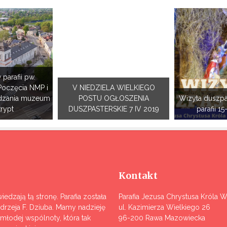
 parafii pw.
Poczęcia NMP i
V NIEDZIELA WIELKIEGO
dzania muzeum
POSTU OGŁOSZENIA
Wizyta duszpa
krypt
DUSZPASTERSKIE 7 IV 2019
parafii 15
Kontakt
iedzają tą stronę. Parafia została
Parafia Jezusa Chrystusa Króla 
ndrzeja F. Dziuba. Mamy nadzieję
ul. Kazimierza Wielkiego 26
j młodej wspólnoty, która tak
96-200 Rawa Mazowiecka