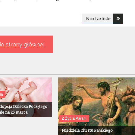
Next article
o strony głównej
ii
opcja Dziecka Poczętego
nie na 25 marca
Z Życia Parafii
Niedziela Chrztu Pańskiego