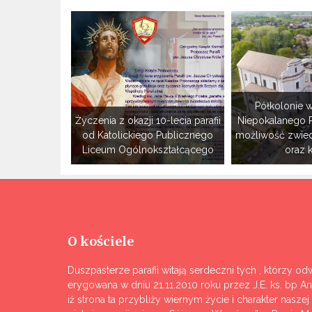
Półkolonie w
Życzenia z okazji 10-lecia parafii
Niepokalanego 
od Katolickiego Publicznego
możliwość zwie
Liceum Ogólnokształcącego
oraz 
O kościele
Duszpasterze parafii witają serdeczni tych , którzy odw
erygowana w dniu 21.11.2010 roku przez J.E. ks. bp A
iż strona ta przybliży wiernym życie i charakter nasze