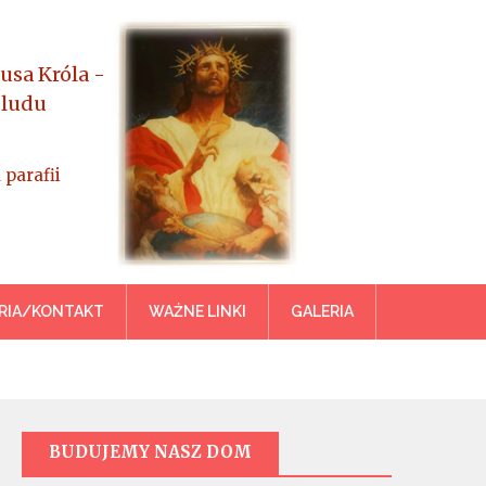
usa Króla -
 ludu
 parafii
azowiecka
RIA/KONTAKT
WAŻNE LINKI
GALERIA
BUDUJEMY NASZ DOM