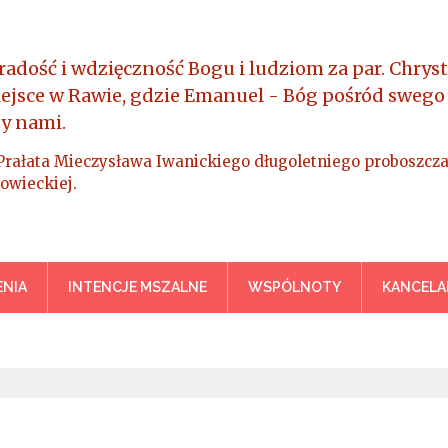
radość i wdzięczność Bogu i ludziom za par. Chryst
iejsce w Rawie, gdzie Emanuel - Bóg pośród swego
y nami.
Prałata Mieczysława Iwanickiego długoletniego proboszcza
owieckiej.
a Króla Wszechświata – Rawa M
NIA
INTENCJE MSZALNE
WSPÓLNOTY
KANCELA