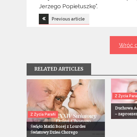
Jerzego Popiełuszkę”.
Nawigacja
Previous article
wpisu
Wróć d
RELATED ARTICLES
Z Życia Paraf
Duchowa Ad
– zaprosze
Z Życia Parafii
Święto Matki Bożej z Lourdes
Światowy Dzień Chorego