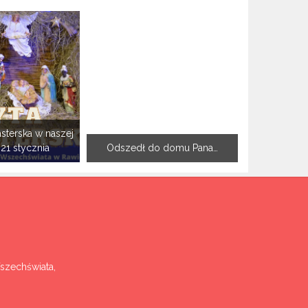
sterska w naszej
-21 stycznia
Odszedł do domu Pana…
Wszechświata,