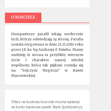
O KOŚCIELE
Duszpasterze parafii witają serdecznie
tych, którzy odwiedzają tą stronę. Parafia
została erygowana w dniu 21.11.2010 roku
przez J.E. ks. bp Andrzeja F. Dziuba. Mamy
nadzieję iż strona ta przybliży wiernym
życie i charakter naszej młodej
wspólnoty, która tak pięknie rozwija się
na "Sójczym Wzgórzu" w Rawie
Mazowieckiej.
Ofiary na budowę kościoła można wpłacać
na konto bankowe parafii: Bank Spółdzielczy