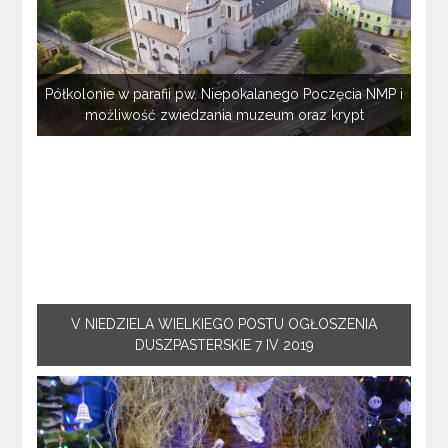
Półkolonie w parafii pw. Niepokalanego Poczęcia NMP i
możliwość zwiedzania muzeum oraz krypt
V NIEDZIELA WIELKIEGO POSTU OGŁOSZENIA
DUSZPASTERSKIE 7 IV 2019