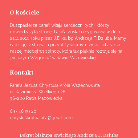
O kościele
Duszpasterze parafii witają serdeczni tych , którzy
odwiedzają tą stronę. Parafia została erygowana w dniu
21.11.2010 roku przez J.E. ks. bp Andrzeja F. Dziuba. Mamy
nadzieję iż strona ta przybliży wiernym życie i charakter
naszej młodej wspólnoty, która tak pięknie rozwija się na
„Sójczym Wzgórzu” w Rawie Mazowieckiej.
Kontakt
Parafia Jezusa Chrystusa Króla Wszechświata,
ul. Kazimierza Wielkiego 26
96-200 Rawa Mazowiecka
697 46 99 20
chrystuskrolparafia@gmail.com
Dekret biskupa łowickiego Andrzeja F. Dziuba