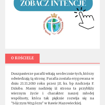
O KOŚCIELE
Duszpasterze parafii witają serdecznie tych, którzy
odwiedzają tą stronę. Parafia została erygowana w
dniu 21.11.2010 roku przez J.E. ks. bp Andrzeja F.
Dziuba. Mamy nadzieję iż strona ta przybliży
wiernym życie i charakter naszej młodej
wspólnoty, która tak pięknie rozwija się na
"Sójczym Wzgórzu" w Rawie Mazowieckiej.