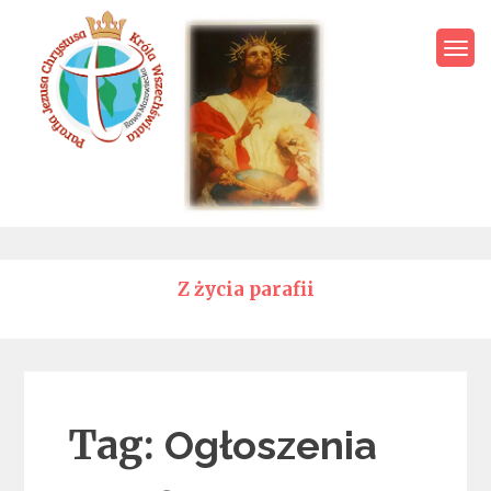
Skip
to
content
Parafia Jezusa Chrystusa
Króla Wszechświata – Rawa
Mazowiecka
Z życia parafii
Tag:
Ogłoszenia