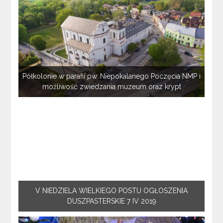
Półkolonie w parafii pw. Niepokalanego Poczęcia NMP i
możliwość zwiedzania muzeum oraz krypt
V NIEDZIELA WIELKIEGO POSTU OGŁOSZENIA
DUSZPASTERSKIE 7 IV 2019