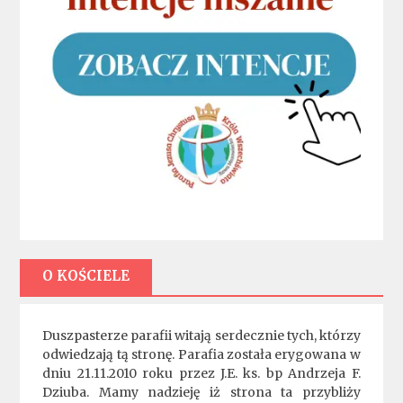
O KOŚCIELE
Duszpasterze parafii witają serdecznie tych, którzy
odwiedzają tą stronę. Parafia została erygowana w
dniu 21.11.2010 roku przez J.E. ks. bp Andrzeja F.
Dziuba. Mamy nadzieję iż strona ta przybliży