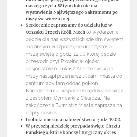
naszego życia. W tym dniu nie ma
wystawienia Najświętszego Sakramentu po
mszy św. wieczornej.
Serdecznie zapraszamy do udziału już w
to wydarzenie
Orszaku Trzech Króli. Niech
będzie dla nas wszystkich wielkim świętem
rodzinnym. Rozpoczęcie uroczystości
mszą świętą o godz. 12:00 której będzie
przewodniczył Prowincjał ojców
pasjonistów o. Łukasz Andrzejewski
po
mszy nastąpi przemarsz ulicami miasta do
centrum aby tam oddać pokłon
Narodzonemu i wspólne kolędowanie wraz
z zespołem Cymbarki z Cielądza. Na
zakończenie Burmistrz Miasta zaprasza na
ciepły posiłek.
I sobota miesiąca nabożeństwo o godz. 19:00.
W przyszłą niedzielę przypada święto Chrztu
Pańskiego, które kończy liturgiczny okres