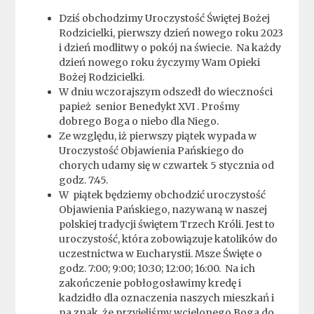
Dziś obchodzimy Uroczystość Świętej Bożej
Rodzicielki, pierwszy dzień nowego roku 2023
i dzień modlitwy o pokój na świecie. Na każdy
dzień nowego roku życzymy Wam Opieki
Bożej Rodzicielki.
W dniu wczorajszym odszedł do wieczności
papież senior Benedykt XVI . Prośmy
dobrego Boga o niebo dla Niego.
Ze względu, iż pierwszy piątek wypada w
Uroczystość Objawienia Pańskiego do
chorych udamy się w czwartek 5 stycznia od
godz. 7:45.
W piątek będziemy obchodzić uroczystość
Objawienia Pańskiego, nazywaną w naszej
polskiej tradycji świętem Trzech Króli. Jest to
uroczystość, która zobowiązuje katolików do
uczestnictwa w Eucharystii. Msze Święte o
godz. 7:00; 9:00; 10:30; 12:00; 16:00. Na ich
zakończenie pobłogosławimy kredę i
kadzidło dla oznaczenia naszych mieszkań i
na znak, że przyjęliśmy wcielonego Boga do