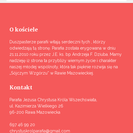
O kościele
Duszpasterze parafii witają serdeczni tych , którzy
odwiedzają tą stronę. Parafia została erygowana w dniu
21.11.2010 roku przez J.E. ks. bp Andrzeja F. Dziuba. Mamy
nadzieję iż strona ta przybliży wiernym życie i charakter
naszej młodej wspólnoty, która tak pięknie rozwija się na
„Sójczym Wzgórzu” w Rawie Mazowieckiej.
Kontakt
Parafia Jezusa Chrystusa Króla Wszechświata,
ul. Kazimierza Wielkiego 26
96-200 Rawa Mazowiecka
697 46 99 20
chrystuskrolparafia@gmail.com