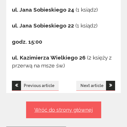
ul. Jana Sobieskiego 24
(1 ksiądz)
ul. Jana Sobieskiego 22
(1 ksiądz)
godz. 15:00
ul. Kazimierza Wielkiego 26
(2 księży z
przerwą na msze św.)
Nawigacja
Previous article
Next article
wpisu
Wróć do strony głównej