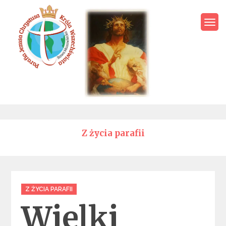
Skip
to
content
Parafia Jezusa Chrystusa
Króla Wszechświata – Rawa
Mazowiecka
Z życia parafii
Categories
Z ŻYCIA PARAFII
Wielki