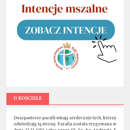
O KOŚCIELE
Duszpasterze parafii witają serdecznie tych, którzy
odwiedzają tą stronę. Parafia została erygowana w
dniu 21.11.2010 roku przez J.E. ks. bp Andrzeja F.