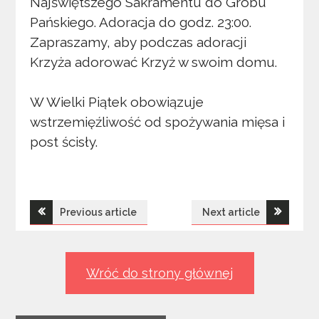
Najświętszego Sakramentu do Grobu
Pańskiego. Adoracja do godz. 23:00.
Zapraszamy, aby podczas adoracji
Krzyża adorować Krzyż w swoim domu.
W Wielki Piątek obowiązuje
wstrzemięźliwość od spożywania mięsa i
post ścisły.
Nawigacja
Previous article
Next article
wpisu
Wróć do strony głównej