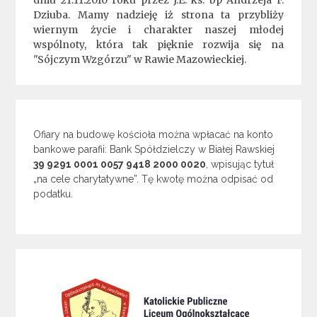
Dziuba. Mamy nadzieję iż strona ta przybliży
wiernym życie i charakter naszej młodej
wspólnoty, która tak pięknie rozwija się na
"Sójczym Wzgórzu" w Rawie Mazowieckiej.
Ofiary na budowę kościoła można wpłacać na konto
bankowe parafii: Bank Spółdzielczy w Białej Rawskiej
39 9291 0001 0057 9418 2000 0020
, wpisując tytuł
„na cele charytatywne”. Tę kwotę można odpisać od
podatku.