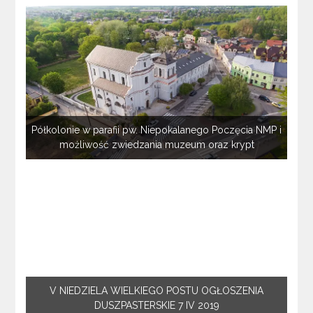
Półkolonie w parafii pw. Niepokalanego Poczęcia NMP i
możliwość zwiedzania muzeum oraz krypt
V NIEDZIELA WIELKIEGO POSTU OGŁOSZENIA
DUSZPASTERSKIE 7 IV 2019