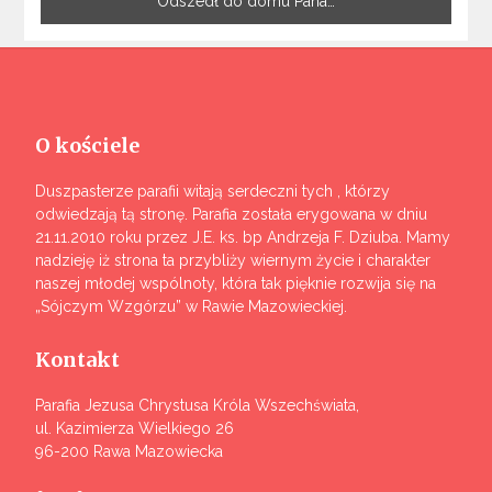
Odszedł do domu Pana…
O kościele
Duszpasterze parafii witają serdeczni tych , którzy
odwiedzają tą stronę. Parafia została erygowana w dniu
21.11.2010 roku przez J.E. ks. bp Andrzeja F. Dziuba. Mamy
nadzieję iż strona ta przybliży wiernym życie i charakter
naszej młodej wspólnoty, która tak pięknie rozwija się na
„Sójczym Wzgórzu” w Rawie Mazowieckiej.
Kontakt
Parafia Jezusa Chrystusa Króla Wszechświata,
ul. Kazimierza Wielkiego 26
96-200 Rawa Mazowiecka