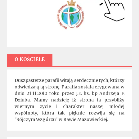
O KOŚCIELE
Duszpasterze parafii witają serdecznie tych, którzy
odwiedzają tą stronę. Parafia została erygowana w
dniu 21.11.2010 roku przez J.E. ks. bp Andrzeja F.
Dziuba. Mamy nadzieję iż strona ta przybliży
wiernym życie i charakter naszej młodej
wspólnoty, która tak pięknie rozwija się na
"Sójczym Wzgórzu" w Rawie Mazowieckiej.