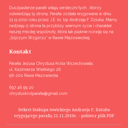
Duszpasterze parafii witają serdeczni tych , którzy
odwiedzają tą stronę. Parafia została erygowana w dniu
21.11.2010 roku przez J.E. ks. bp Andrzeja F. Dziuba. Mamy
nadzieję iż strona ta przybliży wiernym życie i charakter
naszej młodej wspólnoty, która tak pięknie rozwija się na
„Sójczym Wzgórzu” w Rawie Mazowieckiej.
Kontakt
Parafia Jezusa Chrystusa Króla Wszechświata,
ul. Kazimierza Wielkiego 26
96-200 Rawa Mazowiecka
697 46 99 20
chrystuskrolparafia@gmail.com
Dekret biskupa łowickiego Andrzeja F. Dziuba
erygującego parafię 21.11.2010r. - pobierz plik PDF