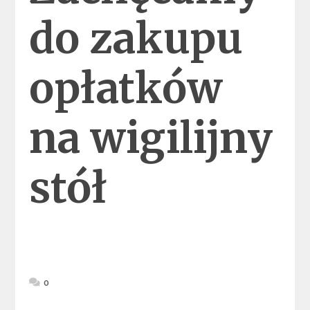
do zakupu
opłatków
na wigilijny
stół
0