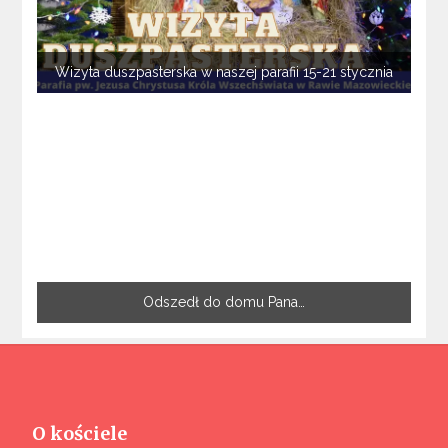
Wizyta duszpasterska w naszej parafii 15-21 stycznia
Odszedł do domu Pana…
O kościele