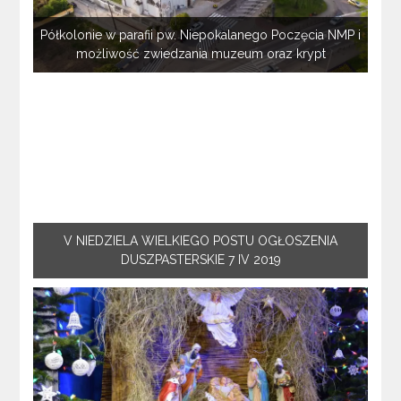
Półkolonie w parafii pw. Niepokalanego Poczęcia NMP i
możliwość zwiedzania muzeum oraz krypt
V NIEDZIELA WIELKIEGO POSTU OGŁOSZENIA
DUSZPASTERSKIE 7 IV 2019