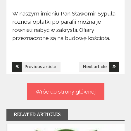
W naszym imieniu Pan Sławomir Sypuła
roznosi opłatki po parafii można je
również nabyć w zakrystii. Ofiary
przeznaczone są na budowę kościoła.
Nawigacja
Previous article
Next article
wpisu
Wróć do strony głównej
RELATED ARTICLES