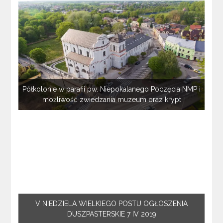
Półkolonie w parafii pw. Niepokalanego Poczęcia NMP i
możliwość zwiedzania muzeum oraz krypt
V NIEDZIELA WIELKIEGO POSTU OGŁOSZENIA
DUSZPASTERSKIE 7 IV 2019