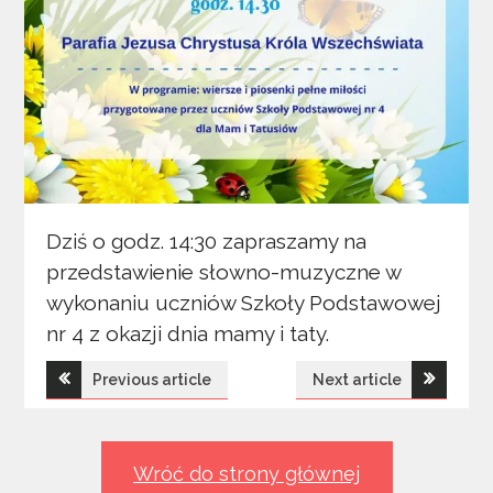
Dziś o godz. 14:30 zapraszamy na
przedstawienie słowno-muzyczne w
wykonaniu uczniów Szkoły Podstawowej
nr 4 z okazji dnia mamy i taty.
Nawigacja
Previous article
Next article
wpisu
Wróć do strony głównej