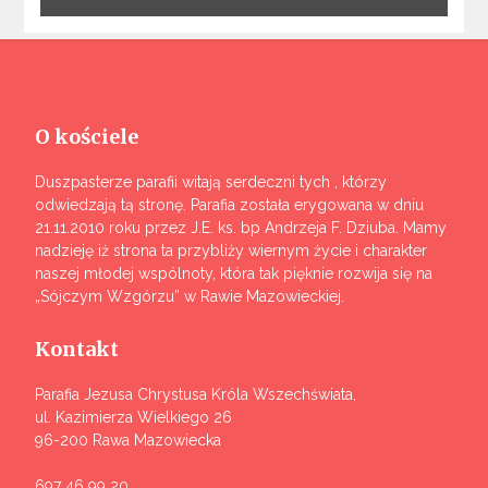
O kościele
Duszpasterze parafii witają serdeczni tych , którzy
odwiedzają tą stronę. Parafia została erygowana w dniu
21.11.2010 roku przez J.E. ks. bp Andrzeja F. Dziuba. Mamy
nadzieję iż strona ta przybliży wiernym życie i charakter
naszej młodej wspólnoty, która tak pięknie rozwija się na
„Sójczym Wzgórzu” w Rawie Mazowieckiej.
Kontakt
Parafia Jezusa Chrystusa Króla Wszechświata,
ul. Kazimierza Wielkiego 26
96-200 Rawa Mazowiecka
697 46 99 20