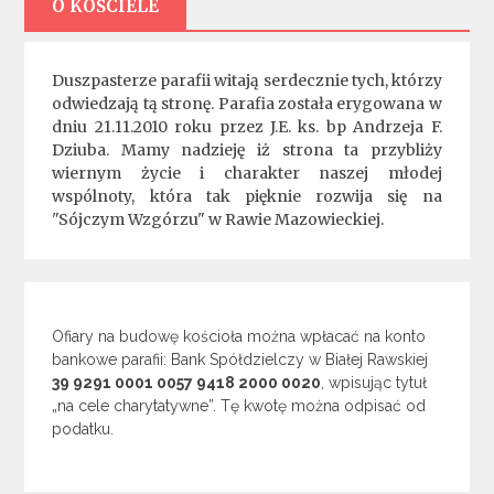
O KOŚCIELE
Duszpasterze parafii witają serdecznie tych, którzy
odwiedzają tą stronę. Parafia została erygowana w
dniu 21.11.2010 roku przez J.E. ks. bp Andrzeja F.
Dziuba. Mamy nadzieję iż strona ta przybliży
wiernym życie i charakter naszej młodej
wspólnoty, która tak pięknie rozwija się na
"Sójczym Wzgórzu" w Rawie Mazowieckiej.
Ofiary na budowę kościoła można wpłacać na konto
bankowe parafii: Bank Spółdzielczy w Białej Rawskiej
39 9291 0001 0057 9418 2000 0020
, wpisując tytuł
„na cele charytatywne”. Tę kwotę można odpisać od
podatku.