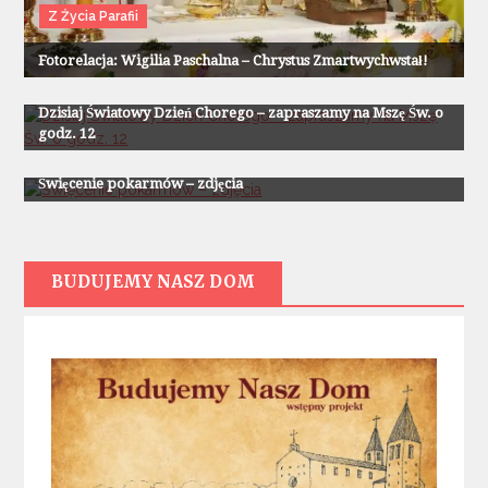
Z Życia Parafii
Fotorelacja: Wigilia Paschalna – Chrystus Zmartwychwstał!
Z Życia Parafii
Dzisiaj Światowy Dzień Chorego – zapraszamy na Mszę Św. o
godz. 12
Z Życia Parafii
Święcenie pokarmów – zdjęcia
BUDUJEMY NASZ DOM