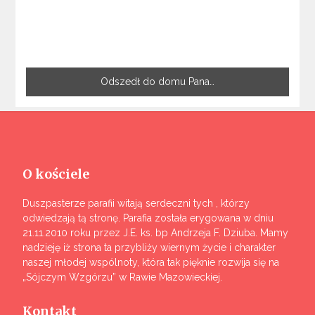
Odszedł do domu Pana…
O kościele
Duszpasterze parafii witają serdeczni tych , którzy
odwiedzają tą stronę. Parafia została erygowana w dniu
21.11.2010 roku przez J.E. ks. bp Andrzeja F. Dziuba. Mamy
nadzieję iż strona ta przybliży wiernym życie i charakter
naszej młodej wspólnoty, która tak pięknie rozwija się na
„Sójczym Wzgórzu” w Rawie Mazowieckiej.
Kontakt