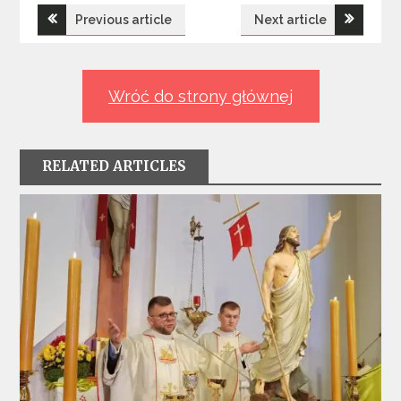
Nawigacja
Previous article
Next article
wpisu
Wróć do strony głównej
RELATED ARTICLES