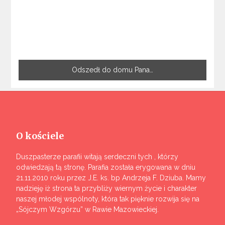
Odszedł do domu Pana…
O kościele
Duszpasterze parafii witają serdeczni tych , którzy
odwiedzają tą stronę. Parafia została erygowana w dniu
21.11.2010 roku przez J.E. ks. bp Andrzeja F. Dziuba. Mamy
nadzieję iż strona ta przybliży wiernym życie i charakter
naszej młodej wspólnoty, która tak pięknie rozwija się na
„Sójczym Wzgórzu” w Rawie Mazowieckiej.