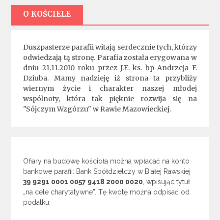
O KOŚCIELE
Duszpasterze parafii witają serdecznie tych, którzy
odwiedzają tą stronę. Parafia została erygowana w
dniu 21.11.2010 roku przez J.E. ks. bp Andrzeja F.
Dziuba. Mamy nadzieję iż strona ta przybliży
wiernym życie i charakter naszej młodej
wspólnoty, która tak pięknie rozwija się na
"Sójczym Wzgórzu" w Rawie Mazowieckiej.
Ofiary na budowę kościoła można wpłacać na konto
bankowe parafii: Bank Spółdzielczy w Białej Rawskiej
39 9291 0001 0057 9418 2000 0020
, wpisując tytuł
„na cele charytatywne”. Tę kwotę można odpisać od
podatku.