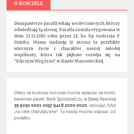
O KOŚCIELE
Duszpasterze parafii witają serdecznie tych, którzy
odwiedzają tą stronę. Parafia została erygowana w
dniu 21.11.2010 roku przez J.E. ks. bp Andrzeja F.
Dziuba. Mamy nadzieję iż strona ta przybliży
wiernym życie i charakter naszej młodej
wspólnoty, która tak pięknie rozwija się na
"Sójczym Wzgórzu" w Rawie Mazowieckiej.
Ofiary na budowę kościoła można wpłacać na konto
bankowe parafii: Bank Spółdzielczy w Białej Rawskiej
39 9291 0001 0057 9418 2000 0020
, wpisując tytuł
„na cele charytatywne”. Tę kwotę można odpisać od
podatku.