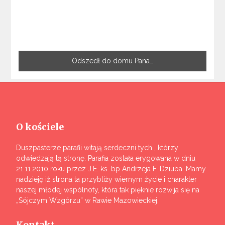
Odszedł do domu Pana…
O kościele
Duszpasterze parafii witają serdeczni tych , którzy
odwiedzają tą stronę. Parafia została erygowana w dniu
21.11.2010 roku przez J.E. ks. bp Andrzeja F. Dziuba. Mamy
nadzieję iż strona ta przybliży wiernym życie i charakter
naszej młodej wspólnoty, która tak pięknie rozwija się na
„Sójczym Wzgórzu” w Rawie Mazowieckiej.
Kontakt