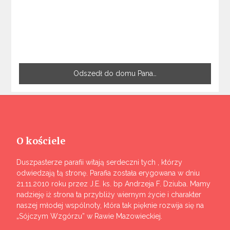
Odszedł do domu Pana…
O kościele
Duszpasterze parafii witają serdeczni tych , którzy
odwiedzają tą stronę. Parafia została erygowana w dniu
21.11.2010 roku przez J.E. ks. bp Andrzeja F. Dziuba. Mamy
nadzieję iż strona ta przybliży wiernym życie i charakter
naszej młodej wspólnoty, która tak pięknie rozwija się na
„Sójczym Wzgórzu” w Rawie Mazowieckiej.