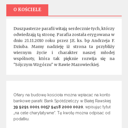
O KOŚCIELE
Duszpasterze parafii witają serdecznie tych, którzy
odwiedzają tą stronę. Parafia została erygowana w
dniu 21.11.2010 roku przez J.E. ks. bp Andrzeja F.
Dziuba. Mamy nadzieję iż strona ta przybliży
wiernym życie i charakter naszej młodej
wspólnoty, która tak pięknie rozwija się na
"Sójczym Wzgórzu" w Rawie Mazowieckiej.
Ofiary na budowę kościoła można wpłacać na konto
bankowe parafii: Bank Spółdzielczy w Białej Rawskiej
39 9291 0001 0057 9418 2000 0020
, wpisując tytuł
„na cele charytatywne”. Tę kwotę można odpisać od
podatku.