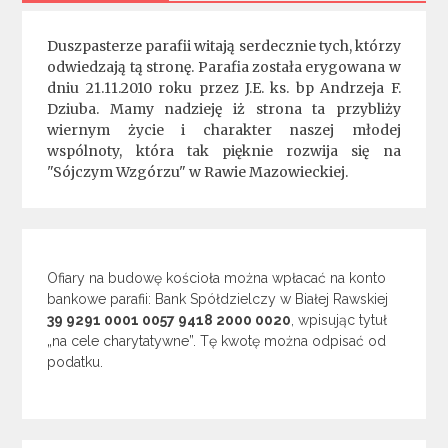
Duszpasterze parafii witają serdecznie tych, którzy
odwiedzają tą stronę. Parafia została erygowana w
dniu 21.11.2010 roku przez J.E. ks. bp Andrzeja F.
Dziuba. Mamy nadzieję iż strona ta przybliży
wiernym życie i charakter naszej młodej
wspólnoty, która tak pięknie rozwija się na
"Sójczym Wzgórzu" w Rawie Mazowieckiej.
Ofiary na budowę kościoła można wpłacać na konto
bankowe parafii: Bank Spółdzielczy w Białej Rawskiej
39 9291 0001 0057 9418 2000 0020
, wpisując tytuł
„na cele charytatywne”. Tę kwotę można odpisać od
podatku.