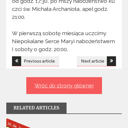
od godz. 17:30, po mszy nabożeństwo ku
czci św. Michała Archanioła, apel godz.
21:00.
W pierwszą sobotę miesiąca uczcimy
Niepokalane Serce Maryi nabożeństwem
I soboty o godz. 20:00.
Nawigacja
Previous article
Next article
wpisu
Wróć do strony głównej
RELATED ARTICLES