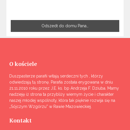
Odszedł do domu Pana…
O kościele
Duszpasterze parafii witają serdeczni tych , którzy
odwiedzają tą stronę. Parafia została erygowana w dniu
21.11.2010 roku przez J.E. ks. bp Andrzeja F. Dziuba. Mamy
nadzieję iż strona ta przybliży wiernym życie i charakter
naszej młodej wspólnoty, która tak pięknie rozwija się na
„Sójczym Wzgórzu” w Rawie Mazowieckiej.
Kontakt