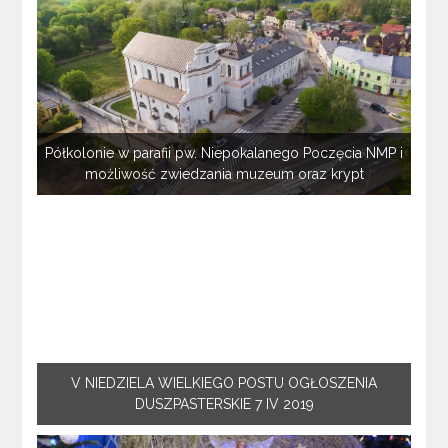
Półkolonie w parafii pw. Niepokalanego Poczęcia NMP i
możliwość zwiedzania muzeum oraz krypt
V NIEDZIELA WIELKIEGO POSTU OGŁOSZENIA
DUSZPASTERSKIE 7 IV 2019