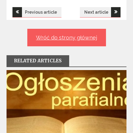
Nawigacja
Previous article
Next article
wpisu
Wróć do strony głównej
RELATED ARTICLES