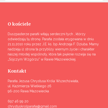
O kościele
Duszpasterze parafii witają serdeczni tych , którzy
odwiedzają tą stronę. Parafia została erygowana w dniu
21.11.2010 roku przez J.E. ks. bp Andrzeja F. Dziuba. Mamy
nadzieję iż strona ta przybliży wiernym życie i charakter
naszej młodej wspólnoty, która tak pięknie rozwija się na
„Sójczym Wzgórzu” w Rawie Mazowieckiej.
Kontakt
Parafia Jezusa Chrystusa Króla Wszechświata,
ul. Kazimierza Wielkiego 26
96-200 Rawa Mazowiecka
697 46 99 20
chrystuskrolparafia@gmail.com