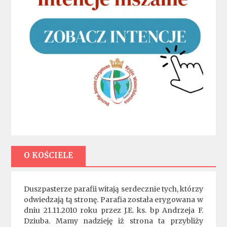
O KOŚCIELE
Duszpasterze parafii witają serdecznie tych, którzy
odwiedzają tą stronę. Parafia została erygowana w
dniu 21.11.2010 roku przez J.E. ks. bp Andrzeja F.
Dziuba. Mamy nadzieję iż strona ta przybliży