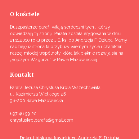
O kościele
Duszpasterze parafii witają serdeczni tych , którzy
odwiedzają tą stronę. Parafia została erygowana w dniu
21.11.2010 roku przez J.E. ks. bp Andrzeja F. Dziuba. Mamy
nadzieję iż strona ta przybliży wiernym życie i charakter
naszej młodej wspólnoty, która tak pięknie rozwija się na
„Sójczym Wzgórzu” w Rawie Mazowieckiej.
Kontakt
Parafia Jezusa Chrystusa Króla Wszechświata,
ul. Kazimierza Wielkiego 26
96-200 Rawa Mazowiecka
697 46 99 20
chrystuskrolparafia@gmail.com
Dekret biskupa łowickiego Andrzeja F. Dziuba