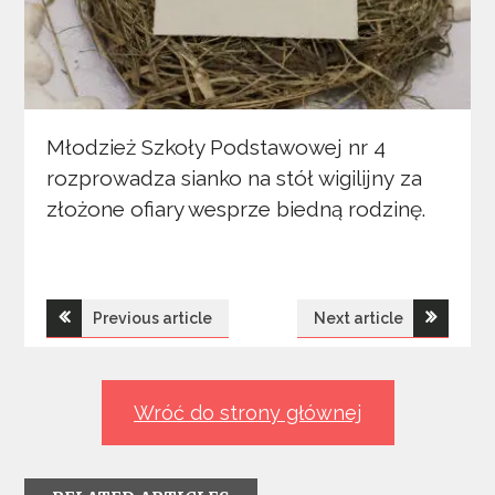
Młodzież Szkoły Podstawowej nr 4
rozprowadza sianko na stół wigilijny za
złożone ofiary wesprze biedną rodzinę.
Nawigacja
Previous article
Next article
wpisu
Wróć do strony głównej