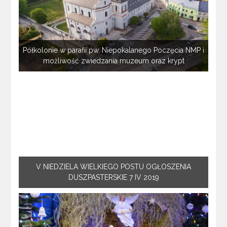
Półkolonie w parafii pw. Niepokalanego Poczęcia NMP i
możliwość zwiedzania muzeum oraz krypt
V NIEDZIELA WIELKIEGO POSTU OGŁOSZENIA
DUSZPASTERSKIE 7 IV 2019