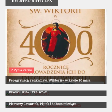
RELATED ARTICLES
Z Życia Parafii
Peregrynację relikwii św. Wiktorii – w Rawie 10 maja
Z Życia Parafii
Rawski Dzień Trzeźwości
Z Życia Parafii
Pierwszy Czwartek, Piątek i Sobota miesiąca