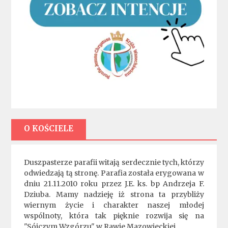
O KOŚCIELE
Duszpasterze parafii witają serdecznie tych, którzy
odwiedzają tą stronę. Parafia została erygowana w
dniu 21.11.2010 roku przez J.E. ks. bp Andrzeja F.
Dziuba. Mamy nadzieję iż strona ta przybliży
wiernym życie i charakter naszej młodej
wspólnoty, która tak pięknie rozwija się na
"Sójczym Wzgórzu" w Rawie Mazowieckiej.