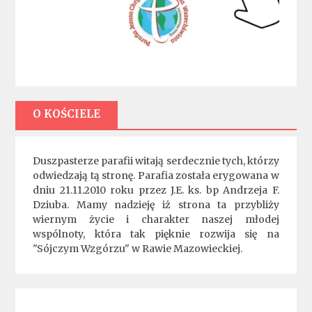
O KOŚCIELE
Duszpasterze parafii witają serdecznie tych, którzy
odwiedzają tą stronę. Parafia została erygowana w
dniu 21.11.2010 roku przez J.E. ks. bp Andrzeja F.
Dziuba. Mamy nadzieję iż strona ta przybliży
wiernym życie i charakter naszej młodej
wspólnoty, która tak pięknie rozwija się na
"Sójczym Wzgórzu" w Rawie Mazowieckiej.