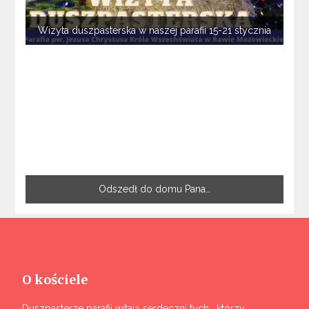
Wizyta duszpasterska w naszej parafii 15-21 stycznia
Odszedł do domu Pana…
O kościele
Duszpasterze parafii witają serdeczni tych , którzy