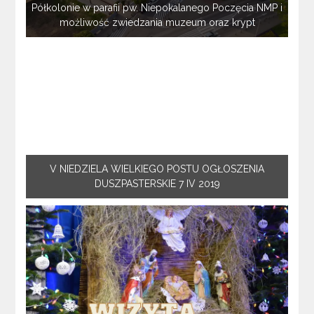
Półkolonie w parafii pw. Niepokalanego Poczęcia NMP i
możliwość zwiedzania muzeum oraz krypt
V NIEDZIELA WIELKIEGO POSTU OGŁOSZENIA
DUSZPASTERSKIE 7 IV 2019